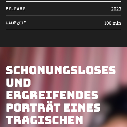
2023
Release
100 min
Laufzeit
Schonungsloses
und
ergreifendes
Porträt eines
t
tragischen
Sü