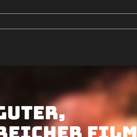
guter,
reicher Film